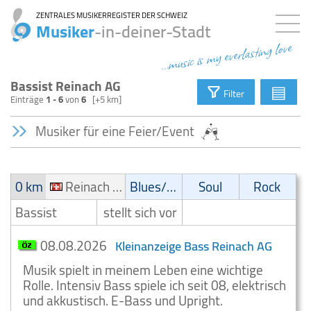
ZENTRALES MUSIKERREGISTER DER SCHWEIZ
Musiker
-in-deiner-Stadt
...music is my everlasting love
Bassist Reinach AG
▤
Filter
Einträge
1 - 6
von
6
[+5 km]
Musiker für eine Feier/Event
0 km
Reinach AG
Blues/Swing
Soul
Rock
Bassist
stellt sich vor
08.08.2026
Kleinanzeige Bass Reinach AG
Musik spielt in meinem Leben eine wichtige
Rolle. Intensiv Bass spiele ich seit 08, elektrisch
und akkustisch. E-Bass und Upright.