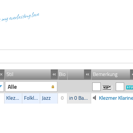
s my everlasting love
«
«
«
Stil
Bio
Bemerkung
Alle
Klezmer Klarine
Klezmer
Folklore
Jazz
0
in 0 Band