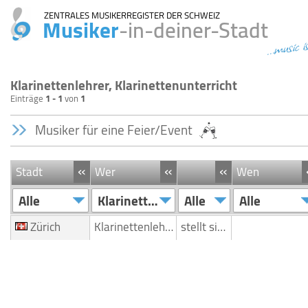
ZENTRALES MUSIKERREGISTER DER SCHWEIZ
Musiker
-in-deiner-Stadt
...music i
Klarinettenlehrer, Klarinettenunterricht
Einträge
1 - 1
von
1
Musiker für eine Feier/Event
«
«
«
Stadt
Wer
Wen
Alle
Klarinettenlehrer/Klarinettenunterricht
Alle
Alle
Zürich
Klarinettenlehrer/Klarinettenunterricht
stellt sich vor