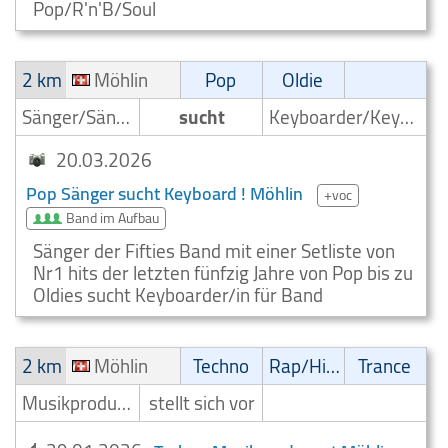
Pop/R'n'B/Soul
2 km
Möhlin
Pop
Oldie
Sänger/Sängerin
sucht
Keyboarder/Keyboardspieler
20.03.2026
Pop Sänger sucht Keyboard ! Möhlin
+voc
Band im Aufbau
Sänger der Fifties Band mit einer Setliste von
Nr1 hits der letzten fünfzig Jahre von Pop bis zu
Oldies sucht Keyboarder/in für Band
2 km
Möhlin
Techno
Rap/Hip-Hop/RnB
Trance
Musikproduzent
stellt sich vor