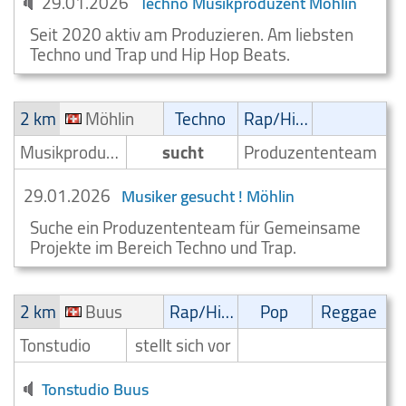
29.01.2026
Techno Musikproduzent Möhlin
Seit 2020 aktiv am Produzieren. Am liebsten
Techno und Trap und Hip Hop Beats.
2 km
Möhlin
Techno
Rap/Hip-Hop/RnB
Musikproduzent
sucht
Produzententeam
29.01.2026
Musiker gesucht ! Möhlin
Suche ein Produzententeam für Gemeinsame
Projekte im Bereich Techno und Trap.
2 km
Buus
Rap/Hip-Hop/RnB
Pop
Reggae
Tonstudio
stellt sich vor
Tonstudio Buus