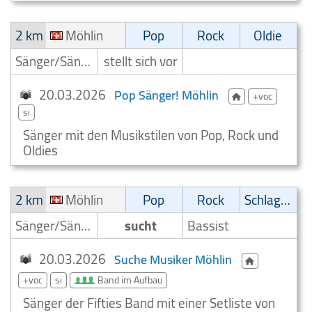
2 km
Möhlin
Pop
Rock
Oldie
Sänger/Sängerin
stellt sich vor
20.03.2026
Pop Sänger! Möhlin
+voc
si
Sänger mit den Musikstilen von Pop, Rock und
Oldies
2 km
Möhlin
Pop
Rock
Schlager
Sänger/Sängerin
sucht
Bassist
20.03.2026
Suche Musiker Möhlin
+voc
si
Band im Aufbau
Sänger der Fifties Band mit einer Setliste von