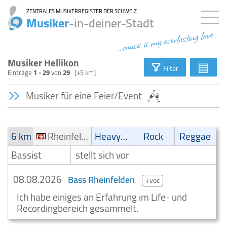
ZENTRALES MUSIKERREGISTER DER SCHWEIZ
Musiker
-in-deiner-Stadt
...music is my everlasting love
Musiker Hellikon
▤
Filter
Einträge
1 - 29
von
29
[+5 km]
Musiker für eine Feier/Event
6 km
Rheinfelden
Heavy-Metal
Rock
Reggae
Bassist
stellt sich vor
08.08.2026
Bass Rheinfelden
+voc
Ich habe einiges an Erfahrung im Life- und
Recordingbereich gesammelt.