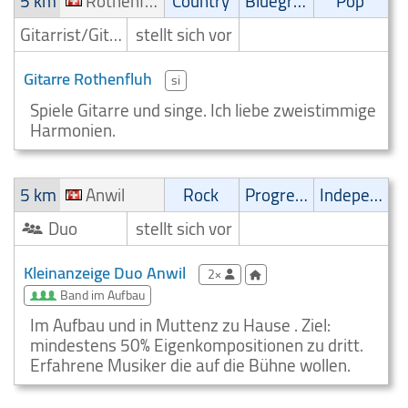
5 km
Rothenfluh
Country
Bluegrass
Pop
Gitarrist/Gitarrenspieler
stellt sich vor
Gitarre Rothenfluh
si
Spiele Gitarre und singe. Ich liebe zweistimmige
Harmonien.
5 km
Anwil
Rock
Progressive
Independent
Duo
stellt sich vor
Kleinanzeige Duo Anwil
2×
Band im Aufbau
Im Aufbau und in Muttenz zu Hause . Ziel:
mindestens 50% Eigenkompositionen zu dritt.
Erfahrene Musiker die auf die Bühne wollen.