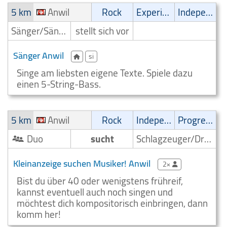
5 km
Anwil
Rock
Experimental
Independent
Sänger/Sängerin
stellt sich vor
Sänger Anwil
si
Singe am liebsten eigene Texte. Spiele dazu
einen 5-String-Bass.
5 km
Anwil
Rock
Independent
Progressive
Duo
sucht
Schlagzeuger/Drummer
Kleinanzeige suchen Musiker! Anwil
2×
Bist du über 40 oder wenigstens frühreif,
kannst eventuell auch noch singen und
möchtest dich kompositorisch einbringen, dann
komm her!