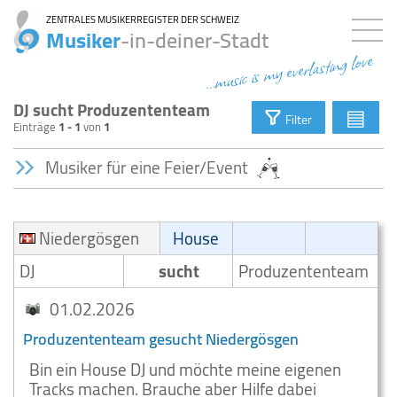
ZENTRALES MUSIKERREGISTER DER SCHWEIZ
Musiker
-in-deiner-Stadt
...music is my everlasting love
DJ sucht Produzententeam
▤
Filter
Einträge
1 - 1
von
1
Musiker für eine Feier/Event
Niedergösgen
House
DJ
sucht
Produzententeam
01.02.2026
Produzententeam gesucht Niedergösgen
Bin ein House DJ und möchte meine eigenen
Tracks machen. Brauche aber Hilfe dabei