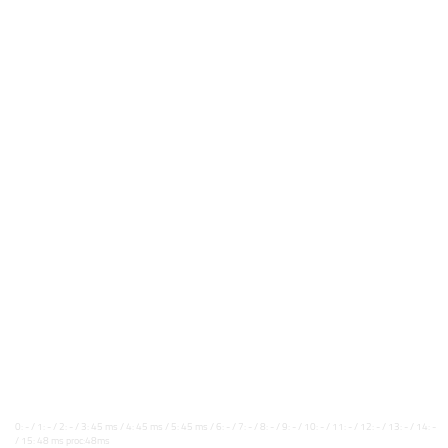
0: - / 1: - / 2: - / 3: 45 ms / 4: 45 ms / 5: 45 ms / 6: - / 7: - / 8: - / 9: - / 10: - / 11: - / 12: - / 13: - / 14: -
/ 15: 48 ms proc:48ms