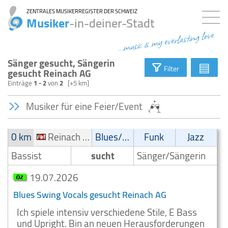
ZENTRALES MUSIKERREGISTER DER SCHWEIZ
Musiker
-in-deiner-Stadt
...music is my everlasting love
Sänger gesucht, Sängerin
▤
Filter
gesucht Reinach AG
Einträge
1 - 2
von
2
[+5 km]
Musiker für eine Feier/Event
0 km
Reinach AG
Blues/Swing
Funk
Jazz
Bassist
sucht
Sänger/Sängerin
19.07.2026
Blues Swing Vocals gesucht Reinach AG
Ich spiele intensiv verschiedene Stile, E Bass
und Upright. Bin an neuen Herausforderungen