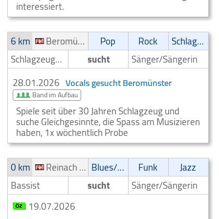
interessiert.
6 km
Beromünster
Pop
Rock
Schlager
Schlagzeuger/Drummer
sucht
Sänger/Sängerin
28.01.2026
Vocals gesucht Beromünster
Band im Aufbau
Spiele seit über 30 Jahren Schlagzeug und
suche Gleichgesinnte, die Spass am Musizieren
haben, 1x wöchentlich Probe
0 km
Reinach AG
Blues/Swing
Funk
Jazz
Bassist
sucht
Sänger/Sängerin
19.07.2026