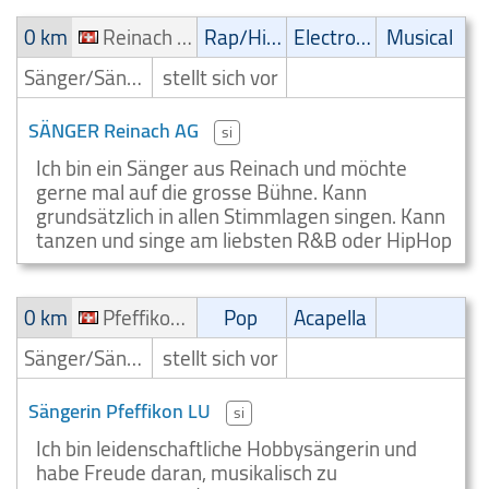
0 km
Reinach AG
Rap/Hip-Hop/RnB
Electronic
Musical
Sänger/Sängerin
stellt sich vor
SÄNGER Reinach AG
si
Ich bin ein Sänger aus Reinach und möchte
gerne mal auf die grosse Bühne. Kann
grundsätzlich in allen Stimmlagen singen. Kann
tanzen und singe am liebsten R&B oder HipHop
0 km
Pfeffikon LU
Pop
Acapella
Sänger/Sängerin
stellt sich vor
Sängerin Pfeffikon LU
si
Ich bin leidenschaftliche Hobbysängerin und
habe Freude daran, musikalisch zu