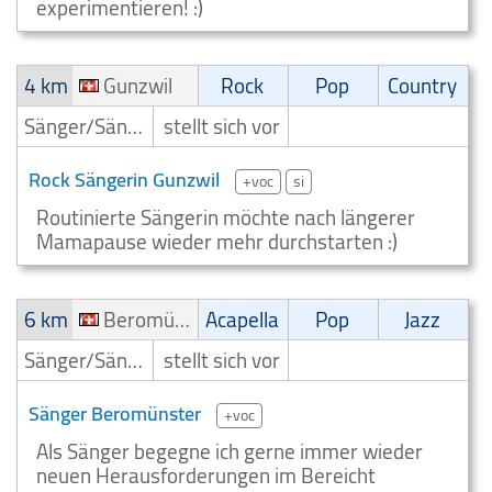
experimentieren! :)
4 km
Gunzwil
Rock
Pop
Country
Sänger/Sängerin
stellt sich vor
Rock Sängerin Gunzwil
+voc
si
Routinierte Sängerin möchte nach längerer
Mamapause wieder mehr durchstarten :)
6 km
Beromünster
Acapella
Pop
Jazz
Sänger/Sängerin
stellt sich vor
Sänger Beromünster
+voc
Als Sänger begegne ich gerne immer wieder
neuen Herausforderungen im Bereicht