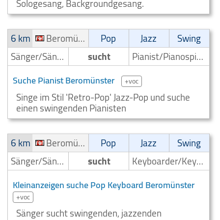
Sologesang, Backgroundgesang.
6 km
Beromünster
Pop
Jazz
Swing
Sänger/Sängerin
sucht
Pianist/Pianospieler
Suche Pianist Beromünster
+voc
Singe im Stil 'Retro-Pop' Jazz-Pop und suche
einen swingenden Pianisten
6 km
Beromünster
Pop
Jazz
Swing
Sänger/Sängerin
sucht
Keyboarder/Keyboardspieler
Kleinanzeigen suche Pop Keyboard Beromünster
+voc
Sänger sucht swingenden, jazzenden