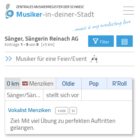
ZENTRALES MUSIKERREGISTER DER SCHWEIZ
Musiker
-in-deiner-Stadt
...music is my everlasting love
Sänger, Sängerin Reinach AG
▤
Filter
Einträge
1 - 9
von
9
[+5 km]
Musiker für eine Feier/Event
0 km
Menziken
Oldie
Pop
R'Roll
Sänger/Sängerin
stellt sich vor
Vokalist Menziken
+voc
si
Ziel: Mit viel Übung zu perfekten Auftritten
gelangen.