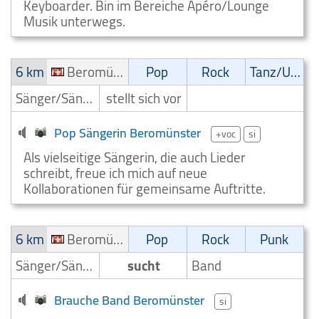
Keyboarder. Bin im Bereiche Apéro/Lounge
Musik unterwegs.
6 km
Beromünster
Pop
Rock
Tanz/Unterhaltungsmusik
Sänger/Sängerin
stellt sich vor
Pop Sängerin Beromünster
+voc
si
Als vielseitige Sängerin, die auch Lieder
schreibt, freue ich mich auf neue
Kollaborationen für gemeinsame Auftritte.
6 km
Beromünster
Pop
Rock
Punk
Sänger/Sängerin
sucht
Band
Brauche Band Beromünster
si