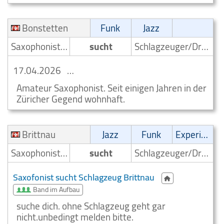
Bonstetten
Funk
Jazz
Saxophonist/Saxophonspieler
sucht
Schlagzeuger/Drummer
17.04.2026
suche Funk Schlagzeuger Bonstetten
Amateur Saxophonist. Seit einigen Jahren in der
Züricher Gegend wohnhaft.
Brittnau
Jazz
Funk
Experimental
Saxophonist/Saxophonspieler
sucht
Schlagzeuger/Drummer
Saxofonist sucht Schlagzeug Brittnau
Band im Aufbau
suche dich. ohne Schlagzeug geht gar
nicht.unbedingt melden bitte.