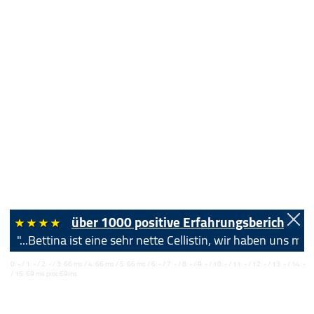
über 1000 positive Erfahrungsberichte!
"...Bettina ist eine sehr nette Cellistin, wir haben uns 
0: - / 1: - / 2: - / 3: 66 ms / 4: 66 ms / 5: 66 ms / 6: - / 7: - / 8: - / 9: - / 10: - / 11: - / 12: - / 13: - / 14: -
/ 15: 69 ms proc:69ms