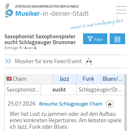
ZENTRALES MUSIKERREGISTER DER SCHWEIZ
Musiker
-in-deiner-Stadt
...music is my everlasting love
Saxophonist Saxophonspieler
▤
Filter
sucht Schlagzeuger Drummer
Einträge
1 - 4
von
4
Musiker für eine Feier/Event
Cham
Jazz
Funk
Blues/Swing
Saxophonist/Saxophonspieler
sucht
Schlagzeuger/Drummer
25.07.2026
Brauche Schlagzeuger Cham
Wer hat Lust zu jammen oder auf den Aufbau
eines konkreten Repertoires. Am liebsten spiele
ich Jazz, Funk oder Blues.