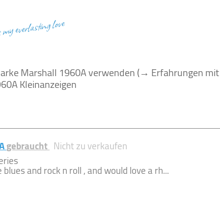
s my everlasting love
 Marke Marshall 1960A verwenden (→ Erfahrungen mit
60A Kleinanzeigen
0A
gebraucht
Nicht zu verkaufen
eries
 blues and rock n roll , and would love a rh...