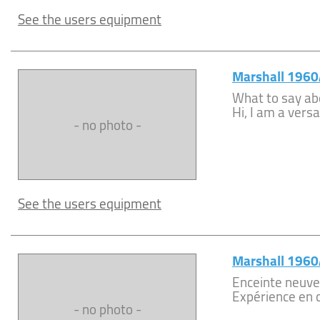
See the users equipment
Marshall 196
What to say ab
Hi, I am a versa
- no photo -
See the users equipment
Marshall 196
Enceinte neuv
Expérience en c
- no photo -