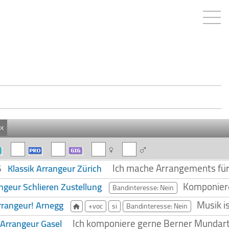
«
Ich mache Arrangements für 
Klassik Arrangeur Zürich
26
Komponiere
ngeur Schlieren Zustellung
Bandinteresse: Nein
Musik i
rrangeur! Arnegg
+voc
si
Bandinteresse: Nein
Ich komponiere gerne Berner Mundart 
Arrangeur Gasel