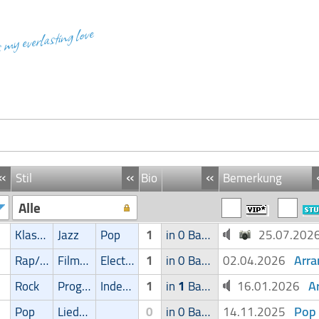
s my everlasting love
«
«
«
Stil
Bio
Bemerkung
Alle
Klassik
Jazz
Pop
1
in 0 Band
25.07.20
Arra
Rap/Hip-Hop/RnB
Filmmusik
Electronic
1
in 0 Band
02.04.2026
A
Rock
Progressive
Independent
1
in
1
Band
16.01.2026
Pop 
Pop
Liedermacher
0
in 0 Band
14.11.2025