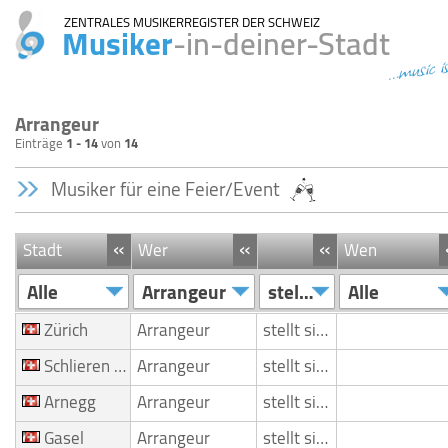
ZENTRALES MUSIKERREGISTER DER SCHWEIZ
Musiker
-in-deiner-Stadt
...music i
Arrangeur
Einträge
1 - 14
von
14
Musiker für eine Feier/Event
«
«
«
Stadt
Wer
Wen
Alle
Arrangeur
stellt sich vor
Alle
Zürich
Arrangeur
stellt sich vor
Schlieren Zustellung
Arrangeur
stellt sich vor
Arnegg
Arrangeur
stellt sich vor
Gasel
Arrangeur
stellt sich vor