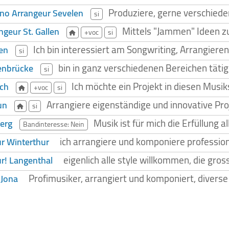
Produziere, gerne verschieden
no Arrangeur Sevelen
si
Mittels "Jammen" Ideen zu
ngeur St. Gallen
+voc
si
Ich bin interessiert am Songwriting, Arrangier
len
si
bin in ganz verschiedenen Bereichen täti
enbrücke
si
Ich möchte ein Projekt in diesen Musi
ch
+voc
si
Arrangiere eigenständige und innovative Pro
un
si
Musik ist für mich die Erfüllung
berg
Bandinteresse: Nein
ich arrangiere und komponiere professione
ur Winterthur
eigenlich alle style willkommen, die gro
r! Langenthal
Profimusiker, arrangiert und komponiert, diverse 
 Jona