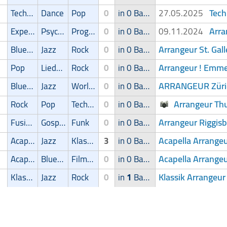
Tech
Techno
Dance
Pop
0
in 0 Band
27.05.2025
Arra
Experimental
Psychedelic
Progressive
0
in 0 Band
09.11.2024
Arrangeur St. Gal
Blues/Swing
Jazz
Rock
0
in 0 Band
Arrangeur ! Emm
Pop
Liedermacher
Rock
0
in 0 Band
ARRANGEUR Züri
Blues/Swing
Jazz
World Music
0
in 0 Band
Arrangeur Th
Rock
Pop
Techno
0
in 0 Band
Arrangeur Riggis
Fusion
Gospel
Funk
0
in 0 Band
Acapella Arrange
Acapella
Jazz
Klassik
3
in 0 Band
Acapella Arrangeu
Acapella
Blues/Swing
Filmmusik
0
in 0 Band
Klassik Arrangeur
Klassik
Jazz
Rock
0
in
1
Band