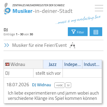
ZENTRALES MUSIKERREGISTER DER SCHWEIZ
Musiker
-in-deiner-Stadt
...music is my everlasting love
DJ
▤
Filter
Einträge
1 - 30
von
30
Musiker für eine Feier/Event
Widnau
Jazz
Independent
Industrial
DJ
stellt sich vor
18.07.2026
DJ Widnau
+voc
si
Ich liebe experimentieren und jamm wobei auch
verschiedene Klänge ins Spiel kommen können