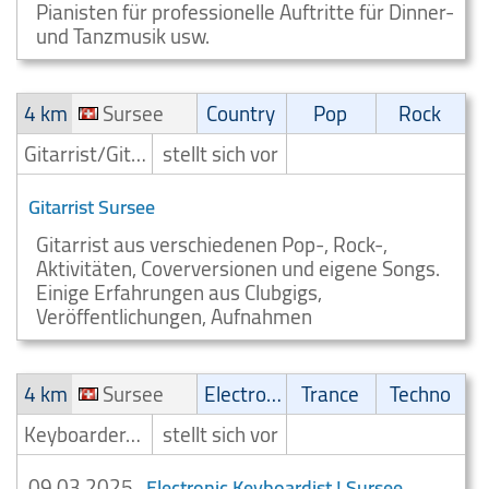
Pianisten für professionelle Auftritte für Dinner-
und Tanzmusik usw.
4 km
Sursee
Country
Pop
Rock
Gitarrist/Gitarrenspieler
stellt sich vor
Gitarrist Sursee
Gitarrist aus verschiedenen Pop-, Rock-,
Aktivitäten, Coverversionen und eigene Songs.
Einige Erfahrungen aus Clubgigs,
Veröffentlichungen, Aufnahmen
4 km
Sursee
Electronic
Trance
Techno
Keyboarder/Keyboardspieler
stellt sich vor
09.03.2025
Electronic Keyboardist ! Sursee