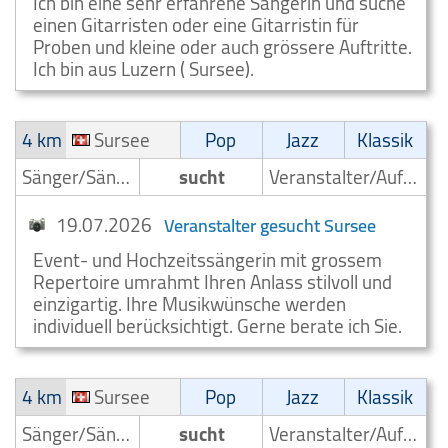
Ich bin eine sehr erfahrene Sängerin und suche
einen Gitarristen oder eine Gitarristin für
Proben und kleine oder auch grössere Auftritte.
Ich bin aus Luzern ( Sursee).
4 km
Sursee
Pop
Jazz
Klassik
Sänger/Sängerin
sucht
Veranstalter/Auftrittsmoeglichkeit
19.07.2026
Veranstalter gesucht Sursee
Event- und Hochzeitssängerin mit grossem
Repertoire umrahmt Ihren Anlass stilvoll und
einzigartig. Ihre Musikwünsche werden
individuell berücksichtigt. Gerne berate ich Sie.
4 km
Sursee
Pop
Jazz
Klassik
Sänger/Sängerin
sucht
Veranstalter/Auftrittsmoeglichkeit