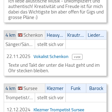
Ich liebe akustische Musik - unkompliziert und
authentisch! Kreativität und Freude ist für mich
dabei das Wichtigste bin aber offen für Gigs und
grosse Pläne :)
4 km
Schenkon
Heavy-Metal
Krautrock
Liedermacher
Sänger/Sängerin
stellt sich vor
22.11.2025
Vokalist Schenkon
+voc
Texte und Takt der unter die Haut geht und im
Ohr stecken bleiben.
4 km
Sursee
Klezmer
Funk
Barock
Trompetist/Trompeter
stellt sich vor
12.12.2024
Klezmer Trompetist Sursee