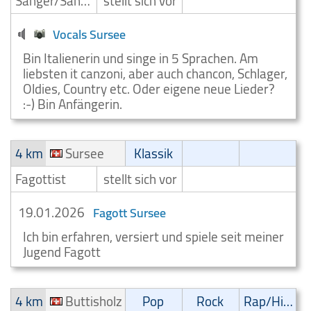
Sänger/Sängerin
stellt sich vor
Vocals Sursee
Bin Italienerin und singe in 5 Sprachen. Am
liebsten it canzoni, aber auch chancon, Schlager,
Oldies, Country etc. Oder eigene neue Lieder?
:-) Bin Anfängerin.
4 km
Sursee
Klassik
Fagottist
stellt sich vor
19.01.2026
Fagott Sursee
Ich bin erfahren, versiert und spiele seit meiner
Jugend Fagott
4 km
Buttisholz
Pop
Rock
Rap/Hip-Hop/RnB