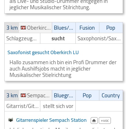
als Live- und Studio-Drummer entgegen in
jeglicher Musikalischer Stilrichtung.
3 km
Oberkirch LU
Blues/Swing
Fusion
Pop
Schlagzeuger/Drummer
sucht
Saxophonist/Saxophonspieler
Saxofonist gesucht Oberkirch LU
Hallo zusammen ich bin ein Profi Drummer der
auch Aushilfsjobs macht in jeglicher
Musikalischer Stielrichtung
3 km
Sempach Station
Bluegrass
Pop
Country
Gitarrist/Gitarrenspieler
stellt sich vor
Gitarrenspieler Sempach Station
+voc