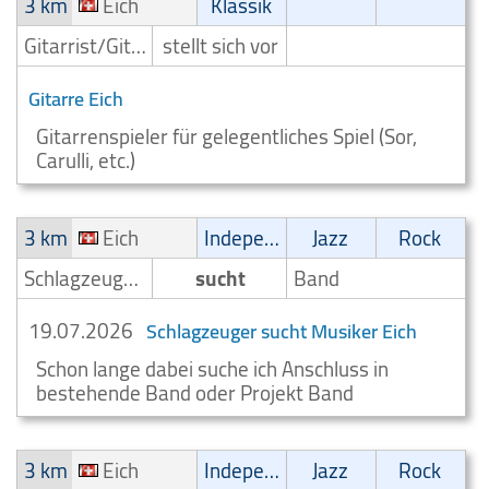
3 km
Eich
Klassik
Gitarrist/Gitarrenspieler
stellt sich vor
Gitarre Eich
Gitarrenspieler für gelegentliches Spiel (Sor,
Carulli, etc.)
3 km
Eich
Independent
Jazz
Rock
Schlagzeuger/Drummer
sucht
Band
19.07.2026
Schlagzeuger sucht Musiker Eich
Schon lange dabei suche ich Anschluss in
bestehende Band oder Projekt Band
3 km
Eich
Independent
Jazz
Rock