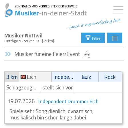
ZENTRALES MUSIKERREGISTER DER SCHWEIZ
Musiker
-in-deiner-Stadt
...music is my everlasting love
Musiker Nottwil
▤
Filter
Einträge
1 - 51
von
51
[+5 km]
Musiker für eine Feier/Event
3 km
Eich
Independent
Jazz
Rock
Schlagzeuger/Drummer
stellt sich vor
19.07.2026
Independent Drummer Eich
Spiele sehr Song dienlich, dynamisch,
musikalisch bin schon lange dabei