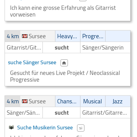
Ich kann eine grosse Erfahrung als Gitarrist
vorweisen
4 km
Sursee
Heavy-Metal
Progressive
Gitarrist/Gitarrenspieler
sucht
Sänger/Sängerin
suche Sänger Sursee
Gesucht für neues Live Projekt / Neoclassical
Progressive
4 km
Sursee
Chanson
Musical
Jazz
Sänger/Sängerin
sucht
Gitarrist/Gitarrenspieler
Suche Musikerin Sursee
si