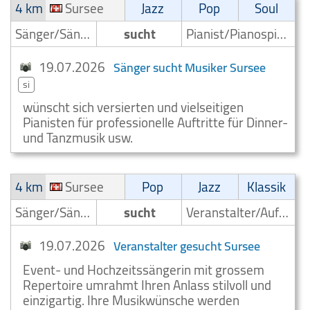
4 km
Sursee
Jazz
Pop
Soul
Sänger/Sängerin
sucht
Pianist/Pianospieler
19.07.2026
Sänger sucht Musiker Sursee
si
wünscht sich versierten und vielseitigen
Pianisten für professionelle Auftritte für Dinner-
und Tanzmusik usw.
4 km
Sursee
Pop
Jazz
Klassik
Sänger/Sängerin
sucht
Veranstalter/Auftrittsmoeglichkeit
19.07.2026
Veranstalter gesucht Sursee
Event- und Hochzeitssängerin mit grossem
Repertoire umrahmt Ihren Anlass stilvoll und
einzigartig. Ihre Musikwünsche werden