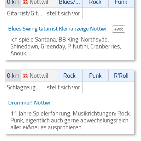
0 km
Nottwil
Blues/Swing
Rock
Funk
Gitarrist/Gitarrenspieler
stellt sich vor
Blues Swing Gitarrist Kleinanzeige Nottwil
+voc
Ich spiele Santana, BB King, Northsyde,
Shinedown, Greenday, P. Nutini, Cranberries,
Anouk...
0 km
Nottwil
Rock
Punk
R'Roll
Schlagzeuger/Drummer
stellt sich vor
Drummer! Nottwil
11 Jahre Spielerfahrung. Musikrichtungen: Rock,
Punk, eigentlich auch gerne abwechslungsreich
allerlei&neues ausprobieren.