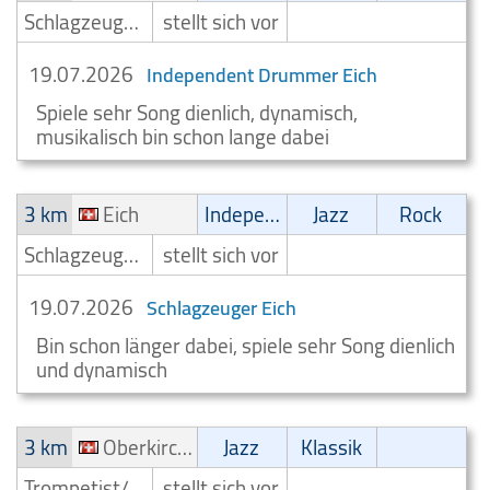
Schlagzeuger/Drummer
stellt sich vor
19.07.2026
Independent Drummer Eich
Spiele sehr Song dienlich, dynamisch,
musikalisch bin schon lange dabei
3 km
Eich
Independent
Jazz
Rock
Schlagzeuger/Drummer
stellt sich vor
19.07.2026
Schlagzeuger Eich
Bin schon länger dabei, spiele sehr Song dienlich
und dynamisch
3 km
Oberkirch LU
Jazz
Klassik
Trompetist/Trompeter
stellt sich vor