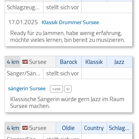
Schlagzeuger/Drummer
stellt sich vor
17.01.2025
Klassik Drummer Sursee
Ready für zu Jammen, habe wenig erfahrung,
möchte vieles lernen, bin bereit zu musizieren.
4 km
Sursee
Barock
Klassik
Jazz
Sänger/Sängerin
stellt sich vor
sängerin Sursee
+voc
si
Klassische Sängerin würde gern Jazz im Raum
Sursee machen.
4 km
Sursee
Oldie
Country
Schlager