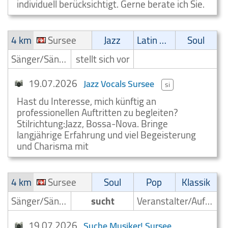
individuell berücksichtigt. Gerne berate ich Sie.
4 km
Sursee
Jazz
Latin Musik
Soul
Sänger/Sängerin
stellt sich vor
19.07.2026
Jazz Vocals Sursee
si
Hast du Interesse, mich künftig an
professionellen Auftritten zu begleiten?
Stilrichtung:Jazz, Bossa-Nova. Bringe
langjährige Erfahrung und viel Begeisterung
und Charisma mit
4 km
Sursee
Soul
Pop
Klassik
Sänger/Sängerin
sucht
Veranstalter/Auftrittsmoeglichkeit
19.07.2026
Suche Musiker! Sursee