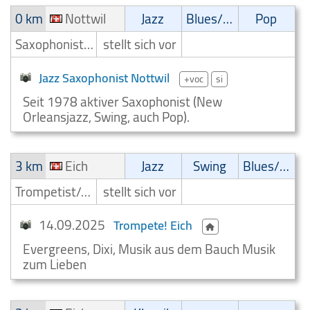
0 km
Nottwil
Jazz
Blues/Swing
Pop
Saxophonist/Saxophonspieler
stellt sich vor
Jazz Saxophonist Nottwil
+voc
si
Seit 1978 aktiver Saxophonist (New
Orleansjazz, Swing, auch Pop).
3 km
Eich
Jazz
Swing
Blues/Swing
Trompetist/Trompeter
stellt sich vor
14.09.2025
Trompete! Eich
Evergreens, Dixi, Musik aus dem Bauch Musik
zum Lieben