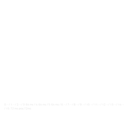
0: - / 1: - / 2: - / 3: 64 ms / 4: 64 ms / 5: 64 ms / 6: - / 7: - / 8: - / 9: - / 10: - / 11: - / 12: - / 13: - / 14: -
/ 15: 72 ms proc:72ms