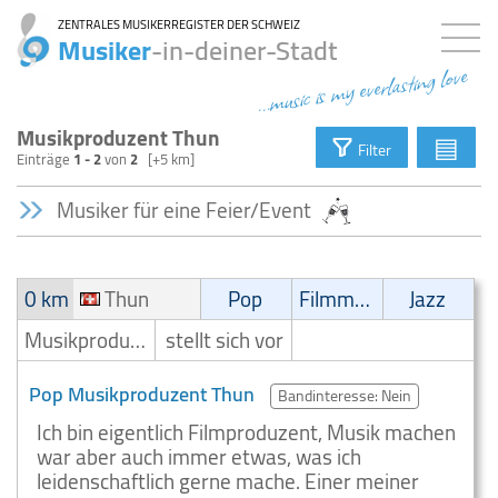
ZENTRALES MUSIKERREGISTER DER SCHWEIZ
Musiker
-in-deiner-Stadt
...music is my everlasting love
Musikproduzent Thun
▤
Filter
Einträge
1 - 2
von
2
[+5 km]
Musiker für eine Feier/Event
0 km
Thun
Pop
Filmmusik
Jazz
Musikproduzent
stellt sich vor
Pop Musikproduzent Thun
Bandinteresse: Nein
Ich bin eigentlich Filmproduzent, Musik machen
war aber auch immer etwas, was ich
leidenschaftlich gerne mache. Einer meiner