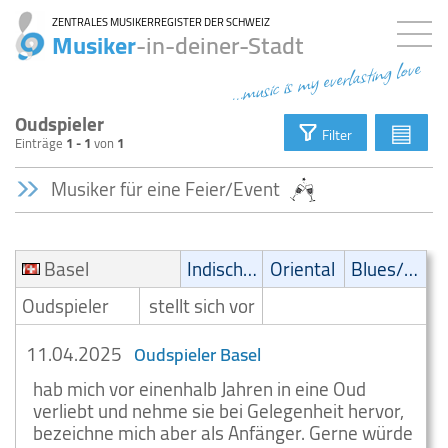
ZENTRALES MUSIKERREGISTER DER SCHWEIZ
Musiker
-in-deiner-Stadt
...music is my everlasting love
Oudspieler
▤
Filter
Einträge
1 - 1
von
1
Musiker für eine Feier/Event
Basel
Indisch/Orientalisch
Oriental
Blues/Swing
Oudspieler
stellt sich vor
11.04.2025
Oudspieler Basel
hab mich vor einenhalb Jahren in eine Oud
verliebt und nehme sie bei Gelegenheit hervor,
bezeichne mich aber als Anfänger. Gerne würde