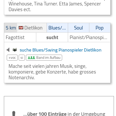
Winehouse, Tina Turner. Etta James, Spencer
Davies ect.
5 km
Dietlikon
Blues/Swing
Soul
Pop
Fagottist
sucht
Pianist/Pianospieler
suche Blues/Swing Pianospieler Dietlikon
+voc
si
Band im Aufbau
Mache seit vielen jahren Musik, singe,
komponiere, gebe Konzerte, habe grosses
Notenarchiv.
...
über 100 Einträge
in der Umgebung