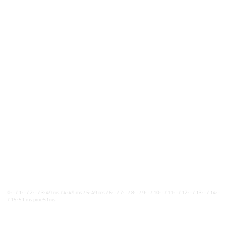
0: - / 1: - / 2: - / 3: 49 ms / 4: 49 ms / 5: 49 ms / 6: - / 7: - / 8: - / 9: - / 10: - / 11: - / 12: - / 13: - / 14: -
/ 15: 51 ms proc:51ms