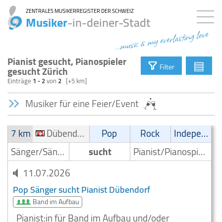
ZENTRALES MUSIKERREGISTER DER SCHWEIZ
Musiker
-in-deiner-Stadt
...music is my everlasting love
Pianist gesucht, Pianospieler
▤
Filter
gesucht Zürich
Einträge
1 - 2
von
2
[+5 km]
Musiker für eine Feier/Event
7 km
Dübendorf
Pop
Rock
Independent
Sänger/Sängerin
sucht
Pianist/Pianospieler
11.07.2026
Pop Sänger sucht Pianist Dübendorf
Band im Aufbau
Pianist:in für Band im Aufbau und/oder