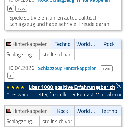
+voc
Spiele seit vielen Jahren autodidaktisch
Schlagzeug und habe sehr viel Freude daran
Hinterkappelen
Techno
World Music
Rock
Schlagzeuger/Drummer
stellt sich vor
10.04.2026
Schlagzeug Hinterkappelen
+voc
si
Ich spiele seit langer Zeit autodidaktisch
über 1000 positive Erfahrungsberichte!
Schlagzeug und habe grosse Freude daran
ar ein netter, freundlicher Kontakt. Wir haben im Austausc
Hinterkappelen
Rock
World Music
Techno
Schlagzeuger/Drummer
stellt sich vor