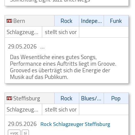
Bern
Rock
Independent
Funk
Schlagzeuger/Drummer
stellt sich vor
29.05.2026
Kleinanzeige Rock Schlagzeuger Bern
Das Wesentliche eines gutes Songs,
Performance eines Auftritts liegt im Groove.
Grooved es überträgt sich die Energie der
Musik auf das Publikum.
Steffisburg
Rock
Blues/Swing
Pop
Schlagzeuger/Drummer
stellt sich vor
29.05.2026
Rock Schlagzeuger Steffisburg
+voc
si