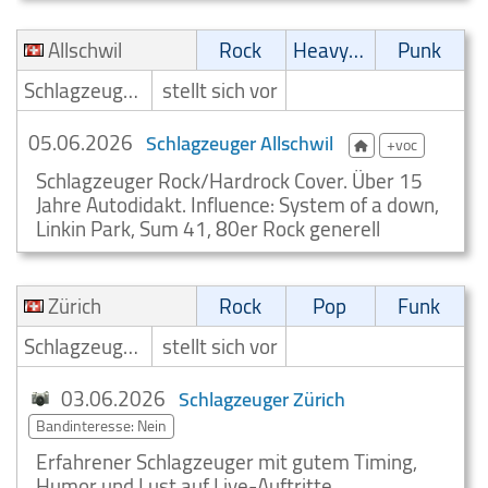
Allschwil
Rock
Heavy-Metal
Punk
Schlagzeuger/Drummer
stellt sich vor
05.06.2026
Schlagzeuger Allschwil
+voc
Schlagzeuger Rock/Hardrock Cover. Über 15
Jahre Autodidakt. Influence: System of a down,
Linkin Park, Sum 41, 80er Rock generell
Zürich
Rock
Pop
Funk
Schlagzeuger/Drummer
stellt sich vor
03.06.2026
Schlagzeuger Zürich
Bandinteresse: Nein
Erfahrener Schlagzeuger mit gutem Timing,
Humor und Lust auf Live-Auftritte.