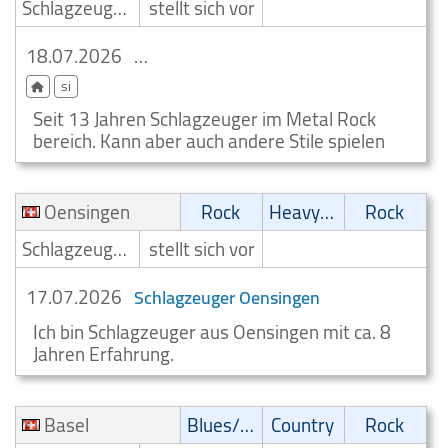
Schlagzeuger/Drummer
stellt sich vor
18.07.2026
Heavy Metal Schlagzeuger Einsiedeln
si
Seit 13 Jahren Schlagzeuger im Metal Rock
bereich. Kann aber auch andere Stile spielen
Oensingen
Rock
Heavy-Metal
Rock
Schlagzeuger/Drummer
stellt sich vor
17.07.2026
Schlagzeuger Oensingen
Ich bin Schlagzeuger aus Oensingen mit ca. 8
Jahren Erfahrung.
Basel
Blues/Swing
Country
Rock