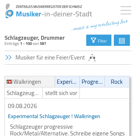
ZENTRALES MUSIKERREGISTER DER SCHWEIZ
Musiker
-in-deiner-Stadt
...music is my everlasting love
Schlagzeuger, Drummer
▤
Filter
Einträge
1 - 100
von
587
Musiker für eine Feier/Event
Walkringen
Experimental
Progressive
Rock
Schlagzeuger/Drummer
stellt sich vor
09.08.2026
Experimental Schlagzeuger ! Walkringen
Schlagzeuger progressive
Rock/Metal/Alternative. Schreibe eigene Songs