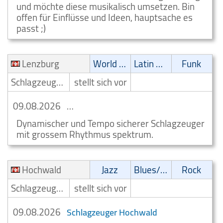
und möchte diese musikalisch umsetzen. Bin
offen für Einflüsse und Ideen, hauptsache es
passt ;)
Lenzburg
World Music
Latin Musik
Funk
Schlagzeuger/Drummer
stellt sich vor
09.08.2026
World Music Schlagzeuger Lenzburg
Dynamischer und Tempo sicherer Schlagzeuger
mit grossem Rhythmus spektrum.
Hochwald
Jazz
Blues/Swing
Rock
Schlagzeuger/Drummer
stellt sich vor
09.08.2026
Schlagzeuger Hochwald